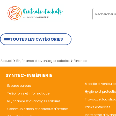
TOUTES LES CATÉGORIES
Accueil
RH, finance et avantages salariés
Finance
SYNTEC-INGÉNIERIE
Mobilité et véhicule
Espace bureau
Hygiène et protecti
Téléphonie et informatique
Travaux et logistiq
RH, finance et avantages salariés
Packs entreprise
Communication et cadeaux d'affaires
Plateforme d'avant