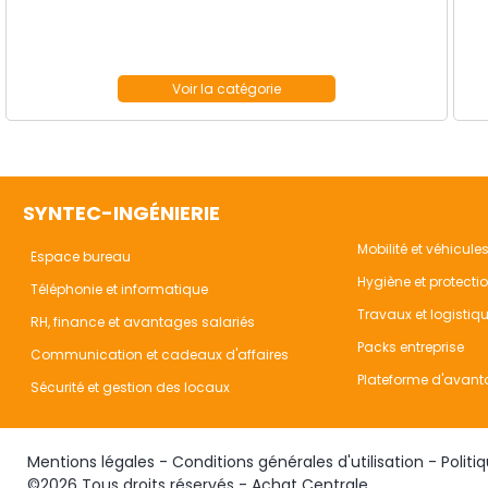
SYNTEC-INGÉNIERIE
Mobilité et véhicule
Espace bureau
Hygiène et protecti
Téléphonie et informatique
Travaux et logistiq
RH, finance et avantages salariés
Packs entreprise
Communication et cadeaux d'affaires
Plateforme d'avant
Sécurité et gestion des locaux
Mentions légales
-
Conditions générales d'utilisation
-
Politi
©2026 Tous droits réservés - Achat Centrale