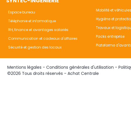
SYNTEC-INGÉNIERIE
Mobilité et véhicule
Espace bureau
Hygiène et protecti
Téléphonie et informatique
Travaux et logistiq
RH, finance et avantages salariés
Packs entreprise
Communication et cadeaux d'affaires
Plateforme d'avant
Sécurité et gestion des locaux
Mentions légales
-
Conditions générales d'utilisation
-
Politi
©2026 Tous droits réservés - Achat Centrale