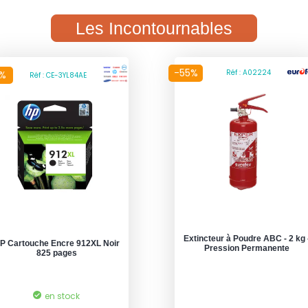
Les Incontournables
-55%
Réf : A02224
3%
Réf : CE-3YL84AE
Extincteur à Poudre ABC - 2 kg 
P Cartouche Encre 912XL Noir
Pression Permanente
825 pages
en stock