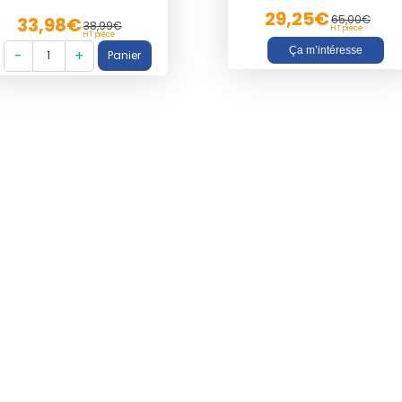
29,25€
65,00€
33,98€
38,99€
HT pièce
HT pièce
Ça m’intéresse