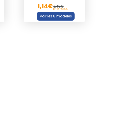
1,14€
2,48€
HT le rouleau