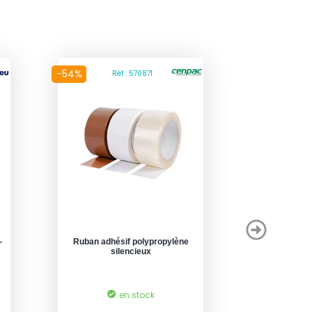
-54%
Réf : 570871
-
Ruban adhésif polypropylène
silencieux
en stock