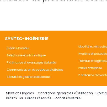
SYNTEC-INGÉNIERIE
Mobilité et véhicule
Espace bureau
Hygiène et protecti
Téléphonie et informatique
Travaux et logistiq
RH, finance et avantages salariés
Packs entreprise
Communication et cadeaux d'affaires
Plateforme d'avant
Sécurité et gestion des locaux
Mentions légales
-
Conditions générales d'utilisation
-
Politi
©2026 Tous droits réservés - Achat Centrale