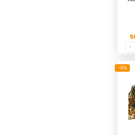
PAC
5
-12%