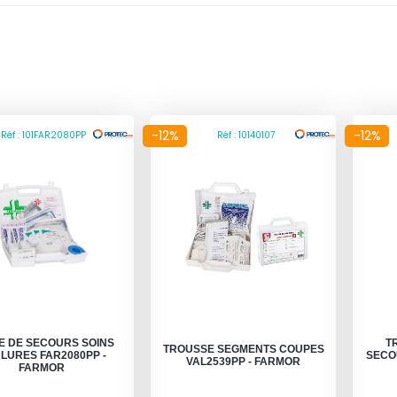
-12%
-12%
Réf : 101FAR2080PP
Réf : 10140107
E DE SECOURS SOINS
T
TROUSSE SEGMENTS COUPES
LURES FAR2080PP -
SECO
VAL2539PP - FARMOR
FARMOR