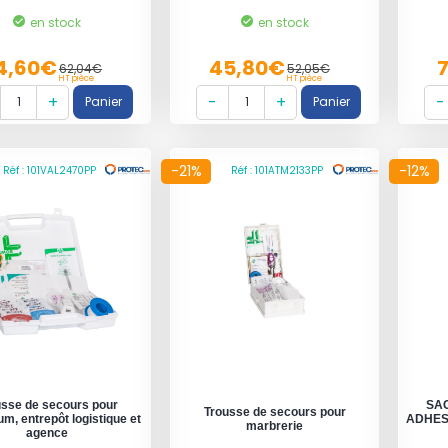
en stock
en stock
4,60€
45,80€
62,04€
52,05€
HT pièce
HT pièce
-21%
-12%
Réf : 101VAL2470PP
Réf : 101ATM2133PP
usse de secours pour
SA
Trousse de secours pour
um, entrepôt logistique et
ADHES
marbrerie
agence