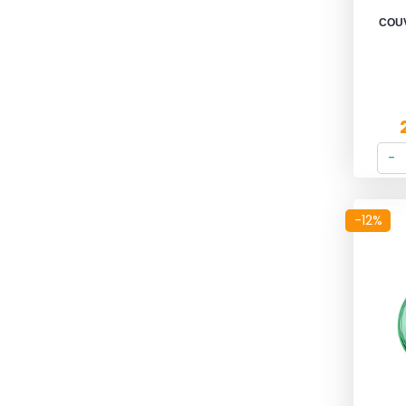
COU
-12%