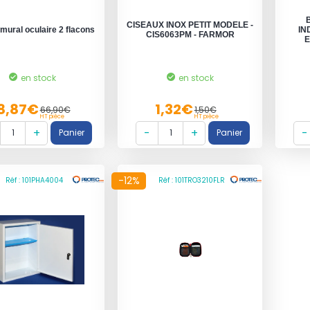
CISEAUX INOX PETIT MODELE -
 mural oculaire 2 flacons
IN
CIS6063PM - FARMOR
E
en stock
en stock
8,87€
1,32€
66,90€
1,50€
HT pièce
HT pièce
-12%
Réf : 101PHA4004
Réf : 101TRO3210FLR