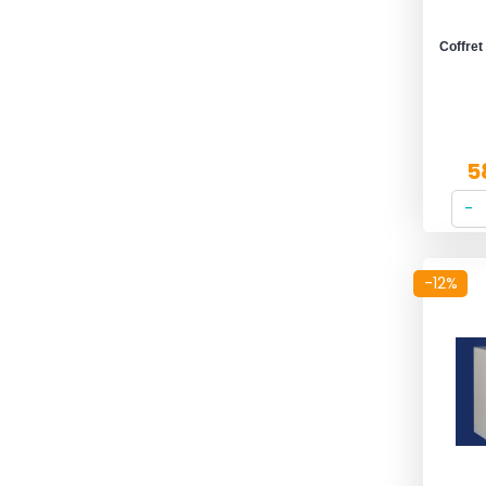
Coffret
5
-12%