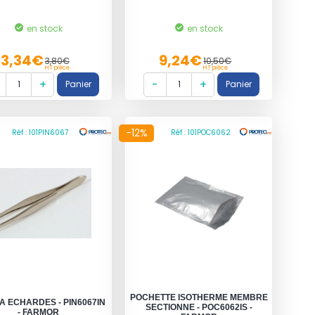
en stock
en stock
3,34€
9,24€
3,80€
10,50€
HT pièce
HT pièce
-12%
Réf : 101PIN6067
Réf : 101POC6062
POCHETTE ISOTHERME MEMBRE
 A ECHARDES - PIN6067IN
SECTIONNE - POC6062IS -
- FARMOR