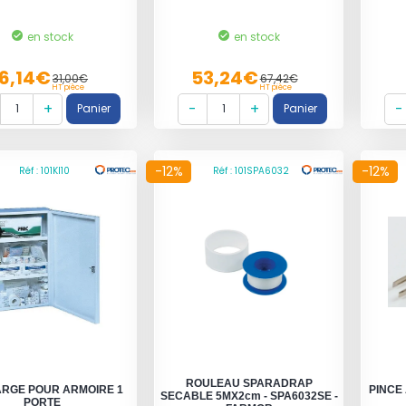
en stock
en stock
6,14€
53,24€
31,00€
67,42€
HT pièce
HT pièce
-12%
-12%
Réf : 101KI10
Réf : 101SPA6032
ROULEAU SPARADRAP
RGE POUR ARMOIRE 1
PINCE
SECABLE 5MX2cm - SPA6032SE -
PORTE