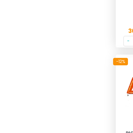
3
-12%