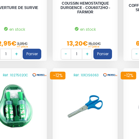
COUSSIN HEMOSTATIQUE
COFF
VERTURE DE SURVIE
DURGENCE - COU6072HO -
S
FARMOR
en stock
en stock
2,95€
13,20€
3,35€
15,00€
HT pièce
HT pièce
-12%
-12%
Réf : 1027502OC
Réf : 101CIS6063