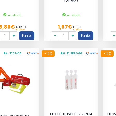
FARMOR
en stock
en stock
6,86€
1,67€
41,89€
1,90€
HT pièce
HT pièce
-12%
-12%
Réf : 105PACA
Réf : 101SER6099
LOT 100 DOSETTES SERUM
LOT 1