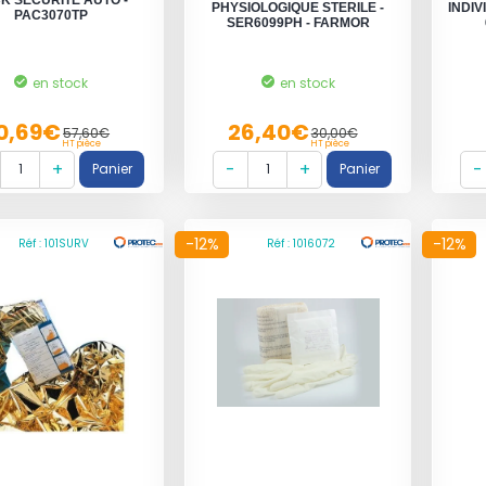
K SECURITE AUTO -
PHYSIOLOGIQUE STERILE -
INDI
PAC3070TP
SER6099PH - FARMOR
en stock
en stock
0,69€
26,40€
57,60€
30,00€
HT pièce
HT pièce
-12%
-12%
Réf : 101SURV
Réf : 1016072