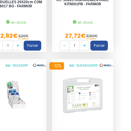
KIT SOINS AGROALIMENTAIRE
VIDUELLES 20X20cm COM
KIT8001PB - FARMOR
6017 BO - FARMOR
en stock
en stock
2,82€
27,72€
3,20€
31,50€
HT pièce
HT pièce
-12%
Réf : 1012039PP
Réf : 102FAR2015PP