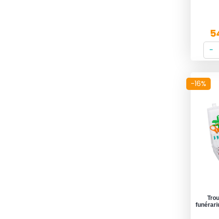
5
-16%
Tro
funérari