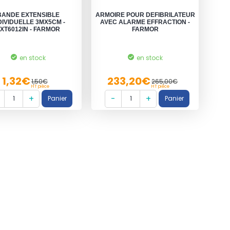
BANDE EXTENSIBLE
ARMOIRE POUR DEFIBRILATEUR
DIVIDUELLE 3MX5CM -
AVEC ALARME EFFRACTION -
XT6012IN - FARMOR
FARMOR
en stock
en stock
1,32€
233,20€
1,50€
265,00€
HT pièce
HT pièce