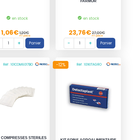
FARMOR
en stock
en stock
1,06€
23,76€
1,20€
27,00€
HT pièce
HT pièce
-12%
Réf : 101COM6017BO
Réf : 101KITAGRO
5 COMPRESSES STERILES