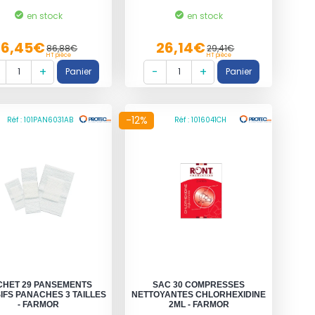
en stock
en stock
76,45€
26,14€
86,88€
29,41€
HT pièce
HT pièce
-12%
Réf : 101PAN6031AB
Réf : 1016041CH
CHET 29 PANSEMENTS
SAC 30 COMPRESSES
IFS PANACHES 3 TAILLES
NETTOYANTES CHLORHEXIDINE
- FARMOR
2ML - FARMOR