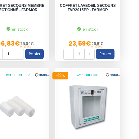
RET SECOURS MEMBRE
COFFRET LAVEOEIL SECOURS
ECTIONNÉ - FARMOR
FAR2015PP - FARMOR
en stock
en stock
66,83€
23,59€
75,94€
26,81€
HT pièce
HT pièce
-12%
Réf : 101EXT6012
Réf : 108DEF300