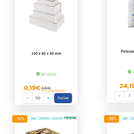
Pelasp
100 x 80 x 60 mm
en stock
24,1
0,19€
0,51€
HT Colis de 50 boîtes
-51%
-38%
Réf : CENPAC-601300
Réf : 