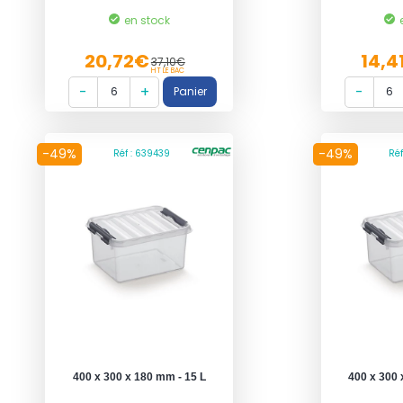
en stock
20,72€
14,4
37,10€
HT LE BAC
-49%
-49%
Réf : 639439
Ré
400 x 300 x 180 mm - 15 L
400 x 300 