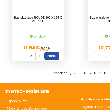
Bac plastique ROUGE 360 X 255 X
Bac plastique
205 18 L
2
en stock
11,54€
10,7
16,55€
HT LE BAC
Précédent
-
1
-
2
-
3
-
4
-
5
-
6
-
7
-
8
-
SYNTEC-INGÉNIERIE
Mobilité et véhicule
Espace bureau
Hygiène et protecti
Téléphonie et informatique