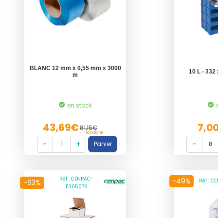
BLANC 12 mm x 0,55 mm x 3000
10 L - 332
m
en stock
43,69€
7,0
81,15€
HT la bobine
Réf : CENPAC-
-49%
Réf : 
-63%
11305076