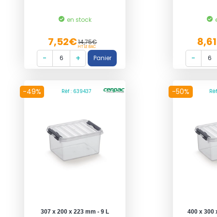
en stock
7,52€
8,6
14,75€
HT LE BAC
-49%
-50%
Réf : 639437
Ré
307 x 200 x 223 mm - 9 L
400 x 300 