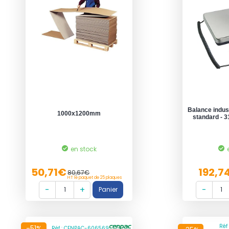
Balance indust
1000x1200mm
standard - 
en stock
50,71€
192,7
80,67€
HT le paquet de 25 plaques
Réf
-51%
Réf : CENPAC-606569