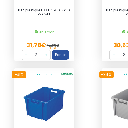
Bac plastique BLEU 520 X 375 X
Bac plastiqu
297 54 L
2
en stock
31,78€
30,6
45,68€
HT LE BAC
-31%
-34%
Réf : 628151
Ré