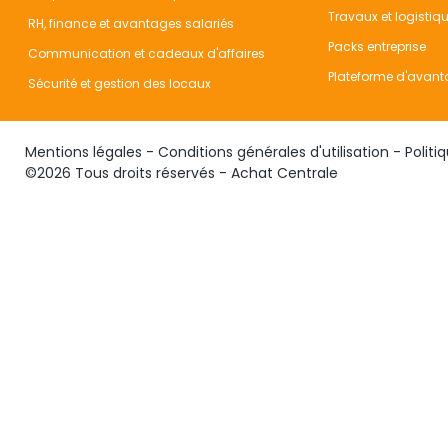
Travaux et logistiq
RH, finance et avantages salariés
Packs entreprise
Communication et cadeaux d'affaires
Plateforme d'avant
Sécurité et gestion des locaux
Mentions légales
-
Conditions générales d'utilisation
-
Politi
©2026 Tous droits réservés - Achat Centrale