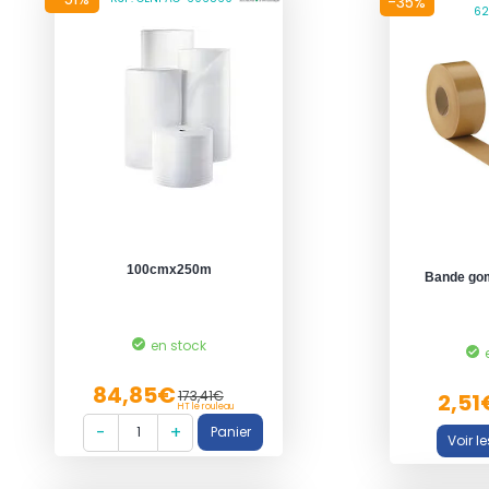
-35%
62
100cmx250m
Bande go
en stock
84,85€
173,41€
2,51
HT le rouleau