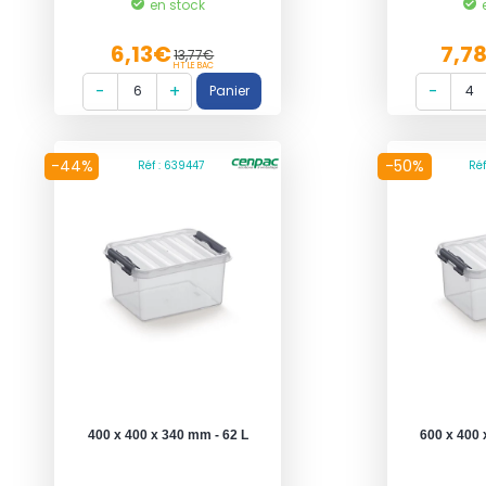
en stock
6,13€
7,7
13,77€
HT LE BAC
-44%
-50%
Réf : 639447
Ré
400 x 400 x 340 mm - 62 L
600 x 400 