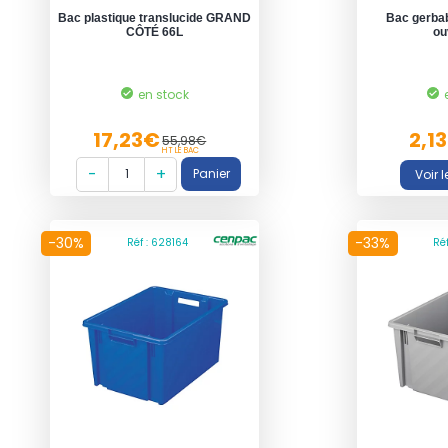
Bac plastique translucide GRAND
Bac gerbab
CÔTÉ 66L
ou
en stock
17,23€
2,1
55,98€
HT LE BAC
-30%
-33%
Réf : 628164
Ré