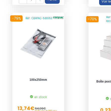
Réf
-79%
Réf : CENPAC-581955
-70%
113
100x250mm
Boîte post
en stock
13,74€
64,06€
0,2
HT le colis de 1000 sacs