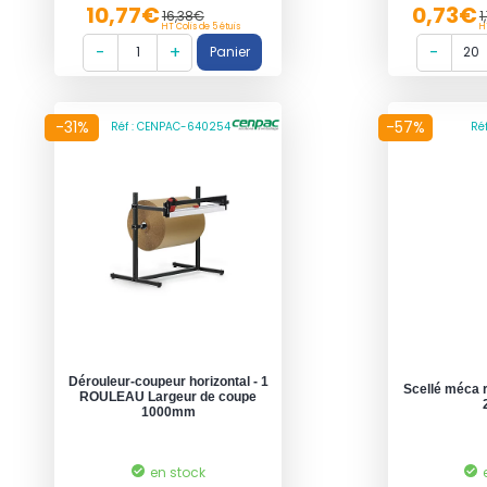
10,77€
0,73€
16,38€
1
HT Colis de 5 étuis
H
-31%
-57%
Réf : CENPAC-640254
Ré
Dérouleur-coupeur horizontal - 1
Scellé méca r
ROULEAU Largeur de coupe
1000mm
en stock