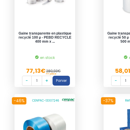
Gaine transparente en plastique
Gaine transpa
recyclé 100 µ - PEBD RECYCLE
recyclé 50 
400 mm x ...
500 m
en stock
77,13€
58,0
280,93€
HT pièce
-46%
-37%
CENPAC-13307246
Réf