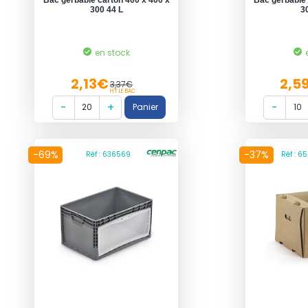
300 44 L
3
en stock
2,13€
2,5
3,37€
HT LE BAC
-69%
-37%
Réf : 636569
Réf : 