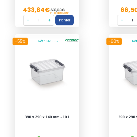
433,84€
66,5
631,00€
HT le dérouleur
-55%
-60%
Réf : 643555
Réf
390 x 290 x 140 mm - 10 L
390 x 290 