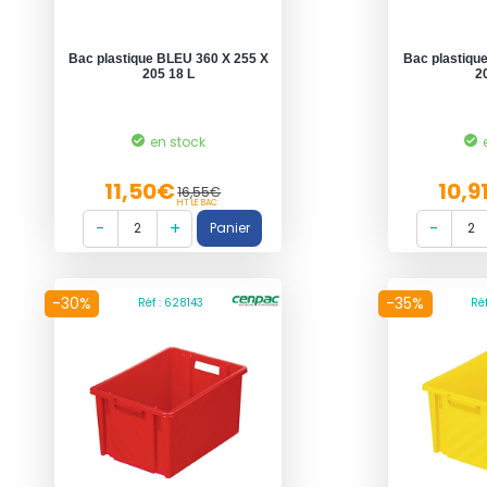
Bac plastique BLEU 360 X 255 X
Bac plastiqu
205 18 L
2
en stock
11,50€
10,9
16,55€
HT LE BAC
-30%
-35%
Réf : 628143
Ré