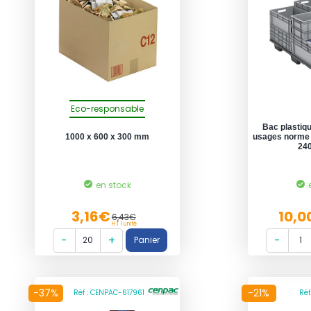
Eco-responsable
Bac plastiqu
1000 x 600 x 300 mm
usages norme 
240
en stock
3,16€
10,0
6,43€
HT l unité
-37%
-21%
Réf : CENPAC-617961
Réf