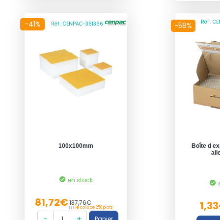
Réf : C
-41%
Réf : CENPAC-361366
-58%
100x100mm
Boîte d ex
all
en stock
81,72€
137,76€
1,3
HT le colis de 250 plots