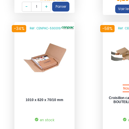
-34%
-58%
Réf : CENPAC-590019
Réf : 
No
Croisillon c
1010 x 820 x 70/10 mm
BOUTEILL
en stock