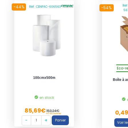
Réf
-44%
Réf : CENPAC-606563
-54%
56
Eco-r
100cmx500m
Boîte à a
en stock
85,69€
153,24€
0,4
HT le rouleau