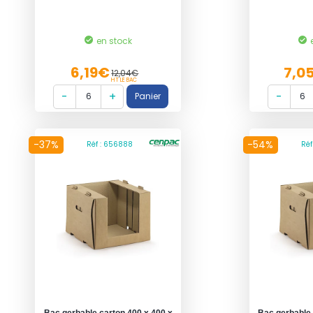
en stock
6,19€
7,0
12,04€
HT LE BAC
-37%
-54%
Réf : 656888
Réf
Bac gerbable carton 400 x 400 x
Bac gerbable 