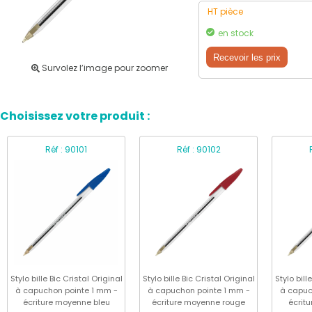
HT pièce
en stock
Recevoir les prix
Survolez l’image pour zoomer
Choisissez votre produit :
Réf : 90101
Réf : 90102
Stylo bille Bic Cristal Original
Stylo bille Bic Cristal Original
Stylo bill
à capuchon pointe 1 mm -
à capuchon pointe 1 mm -
à capuc
écriture moyenne bleu
écriture moyenne rouge
écrit