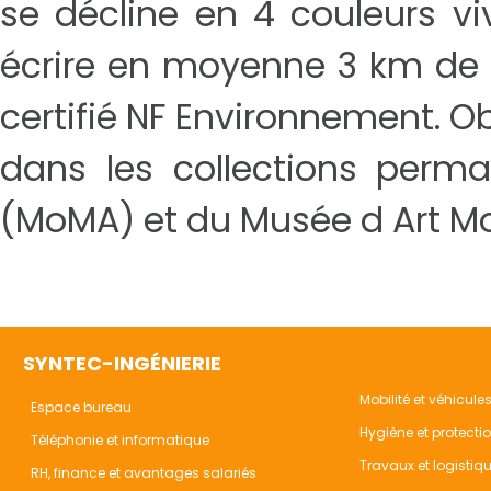
se décline en 4 couleurs viv
écrire en moyenne 3 km de l
certifié NF Environnement. Ob
dans les collections per
(MoMA) et du Musée d Art M
SYNTEC-INGÉNIERIE
Mobilité et véhicule
Espace bureau
Hygiène et protecti
Téléphonie et informatique
Travaux et logistiq
RH, finance et avantages salariés