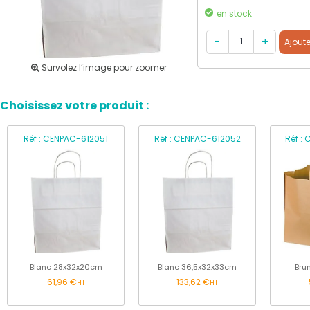
en stock
Survolez l’image pour zoomer
Choisissez votre produit :
Réf : CENPAC-612051
Réf : CENPAC-612052
Réf :
Blanc 28x32x20cm
Blanc 36,5x32x33cm
Bru
61,96 €
133,62 €
HT
HT