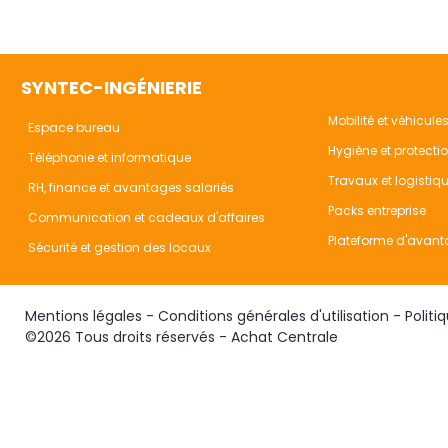
SYNTEC-INGÉNIERIE
Mobilité et véhicule
Espace bureau
Hygiène et protecti
Téléphonie et informatique
Travaux et logistiq
RH, finance et avantages salariés
Packs entreprise
Communication et cadeaux d'affaires
Plateforme d'avant
Sécurité et gestion des locaux
Mentions légales
-
Conditions générales d'utilisation
-
Politi
©2026 Tous droits réservés - Achat Centrale