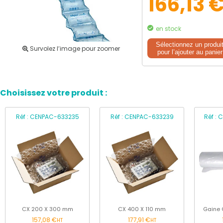
166,13 
en stock
Sélectionnez un produi
Survolez l’image pour zoomer
pour l’ajouter au panier
Choisissez votre produit :
Réf : CENPAC-633235
Réf : CENPAC-633239
Réf :
CX 200 X 300 mm
CX 400 X 110 mm
Gaine
157,08 €
177,91 €
HT
HT