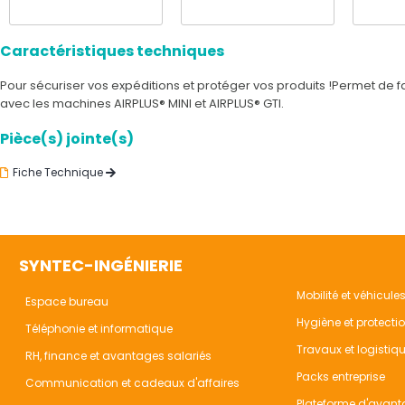
Caractéristiques techniques
Pour sécuriser vos expéditions et protéger vos produits !Permet de fa
avec les machines AIRPLUS® MINI et AIRPLUS® GTI.
Pièce(s) jointe(s)
Fiche Technique
SYNTEC-INGÉNIERIE
Mobilité et véhicule
Espace bureau
Hygiène et protecti
Téléphonie et informatique
Travaux et logistiq
RH, finance et avantages salariés
Packs entreprise
Communication et cadeaux d'affaires
Plateforme d'avant