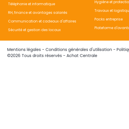
Hygiène et protecti
Téléphonie et informatique
Travaux et logistiq
RH, finance et avantages salariés
Packs entreprise
Communication et cadeaux d'affaires
Plateforme d'avant
Sécurité et gestion des locaux
Mentions légales
-
Conditions générales d'utilisation
-
Politi
©2026 Tous droits réservés - Achat Centrale