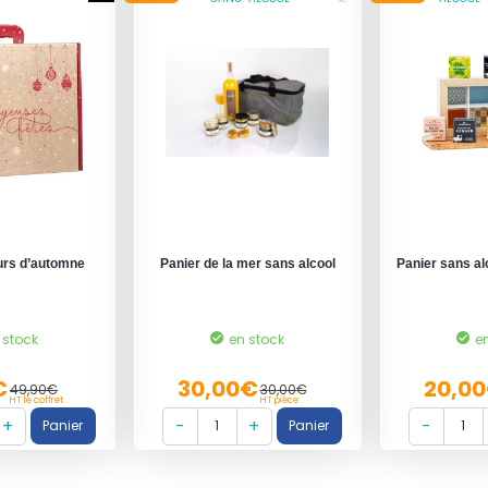
urs d’automne
Panier de la mer sans alcool
Panier sans al
 stock
en stock
e
€
30,00€
20,0
49,90€
30,00€
HT le coffret
HT pièce