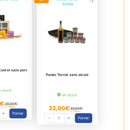
ALCOOL
cool et sans porc
Panier Terroir sans alcool
n stock
en stock
0€
20,00€
33,00€
HT pièce
33,00€
HT pièce