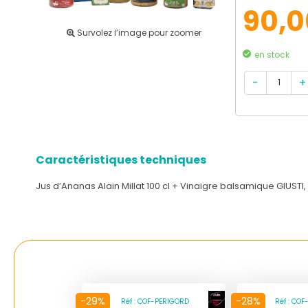
90,0
Survolez l’image pour zoomer
en stock
Caractéristiques techniques
Jus d’Ananas Alain Millat 100 cl + Vinaigre balsamique GIUS
-29%
-28%
Réf : COF-PERIGORD
Réf : CO