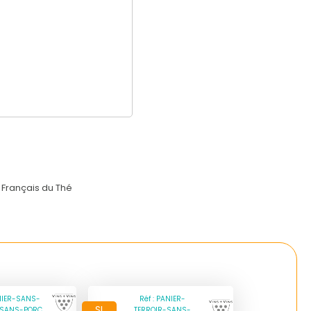
 Français du Thé
ANIER-SANS-
Réf : PANIER-
SI
-SANS-PORC
TERROIR-SANS-