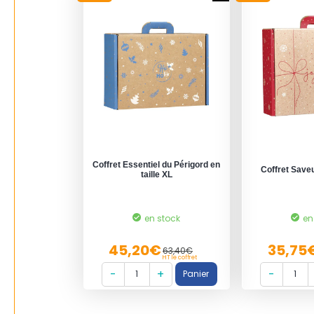
Coffret Essentiel du Périgord en
Coffret Save
taille XL
en stock
en
45,20€
35,75
63,40€
HT le coffret