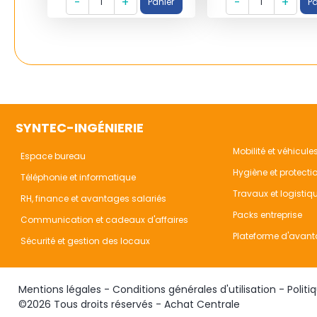
SYNTEC-INGÉNIERIE
Mobilité et véhicule
Espace bureau
Hygiène et protecti
Téléphonie et informatique
Travaux et logistiq
RH, finance et avantages salariés
Packs entreprise
Communication et cadeaux d'affaires
Plateforme d'avant
Sécurité et gestion des locaux
Mentions légales
-
Conditions générales d'utilisation
-
Politi
©2026 Tous droits réservés - Achat Centrale