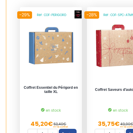
-29%
-28%
Réf : COF-PERIGORD
Réf : COF-SPC-ATM
Coffret Essentiel du Périgord en
Coffret Saveurs d’au
taille XL
en stock
en stock
45,20€
35,75€
63,40€
49,90
HT le coffret
HT le coffr