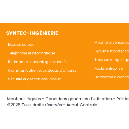
SYNTEC-INGÉNIERIE
Mobilité et véhicule
Espace bureau
Hygiène et protecti
Téléphonie et informatique
Travaux et logistiq
RH, finance et avantages salariés
Packs entreprise
Communication et cadeaux d'affaires
Plateforme d'avant
Sécurité et gestion des locaux
Mentions légales
-
Conditions générales d'utilisation
-
Politi
©2026 Tous droits réservés - Achat Centrale