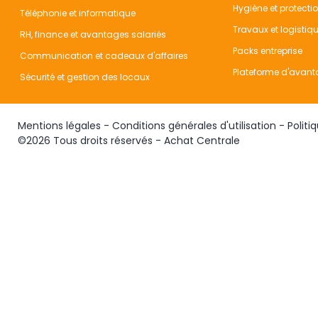
Hygiène et protecti
Téléphonie et informatique
Travaux et logistiq
RH, finance et avantages salariés
Packs entreprise
Communication et cadeaux d'affaires
Plateforme d'avant
Sécurité et gestion des locaux
Mentions légales
-
Conditions générales d'utilisation
-
Politi
©2026 Tous droits réservés - Achat Centrale