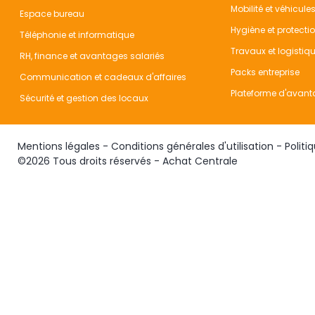
Mobilité et véhicule
Espace bureau
Hygiène et protecti
Téléphonie et informatique
Travaux et logistiq
RH, finance et avantages salariés
Packs entreprise
Communication et cadeaux d'affaires
Plateforme d'avant
Sécurité et gestion des locaux
Mentions légales
-
Conditions générales d'utilisation
-
Politi
©2026 Tous droits réservés - Achat Centrale