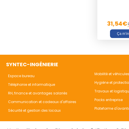
31,54€
H
Ça m’in
SYNTEC-INGÉNIERIE
Mobilité et véhicule
Espace bureau
Hygiène et protecti
Téléphonie et informatique
Travaux et logistiq
RH, finance et avantages salariés
Packs entreprise
Communication et cadeaux d'affaires
Plateforme d'avant
Sécurité et gestion des locaux