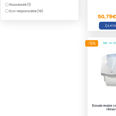
Nouveauté (1)
Eco-responsable (19)
50,79
Ça m’in
-12%
Réf : Ar-E
Essuie-mains co
rétrac