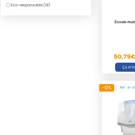
Eco-responsable (19)
Essuie-main
50,79
Ça m’in
-12%
Réf : Ar-E