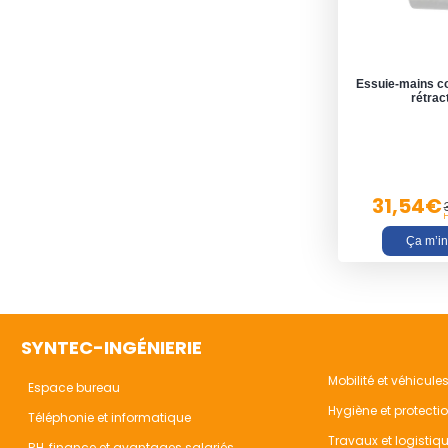
Essuie-mains co
rétrac
31,54€
H
Ça m’in
SYNTEC-INGÉNIERIE
Mobilité et véhicule
Espace bureau
Hygiène et protecti
Téléphonie et informatique
Travaux et logistiq
RH, finance et avantages salariés