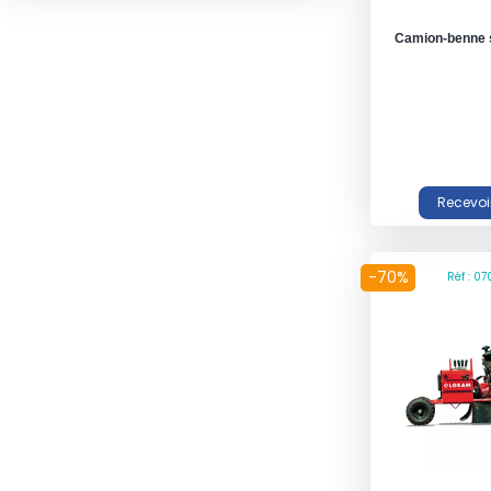
Camion-benne 
-70%
Réf : 0