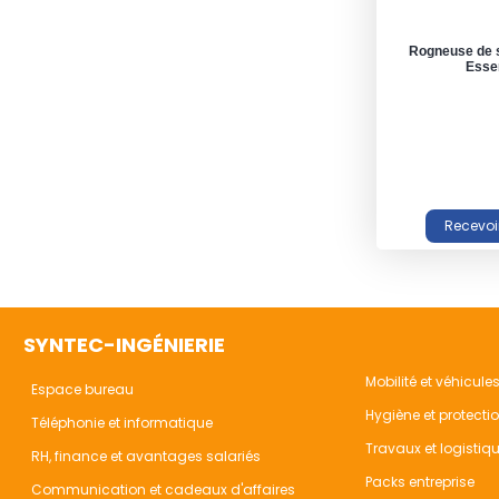
Rogneuse de 
Esse
SYNTEC-INGÉNIERIE
Mobilité et véhicule
Espace bureau
Hygiène et protecti
Téléphonie et informatique
Travaux et logistiq
RH, finance et avantages salariés
Packs entreprise
Communication et cadeaux d'affaires