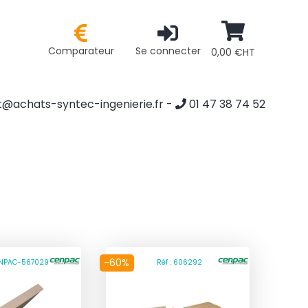
Comparateur
Se connecter
0,00 €HT
@achats-syntec-ingenierie.fr
-
01 47 38 74 52
-60%
CENPAC-567029
Réf : 606292