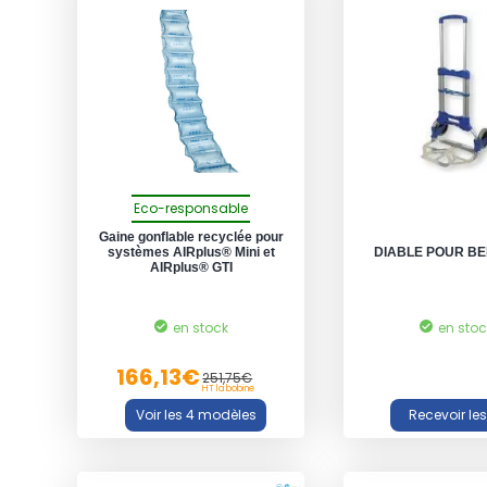
Eco-responsable
Gaine gonflable recyclée pour
systèmes AIRplus® Mini et
DIABLE POUR BE
AIRplus® GTI
en stock
en sto
166,13€
251,75€
HT la bobine