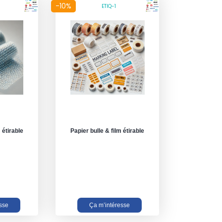
-10%
ETIQ-1
 étirable
Papier bulle & film étirable
sse
Ça m’intéresse