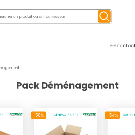
contact
énagement
Pack Déménagement
-58%
-54%
55-P
CENPAC-361394
Réf : 