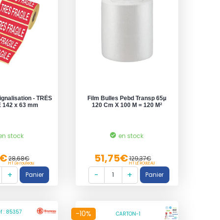
ignalisation - TRÈS
Film Bulles Pebd Transp 65µ
 142 x 63 mm
120 Cm X 100 M = 120 M²
en stock
en stock
9€
51,75€
28,68€
129,37€
HT Le rouleau
HT LE ROULEAU
f : 85357
-10%
CARTON-1