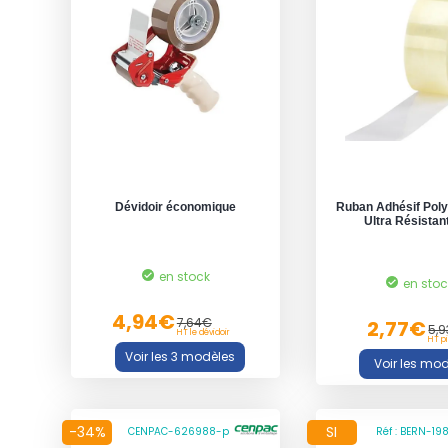
Dévidoir économique
Ruban Adhésif Pol
Ultra Résistan
en stock
en sto
4,94€
7,64€
2,77€
5,
HT le dévidoir
HT p
-34%
SI
CENPAC-626988-p
Réf : BERN-19