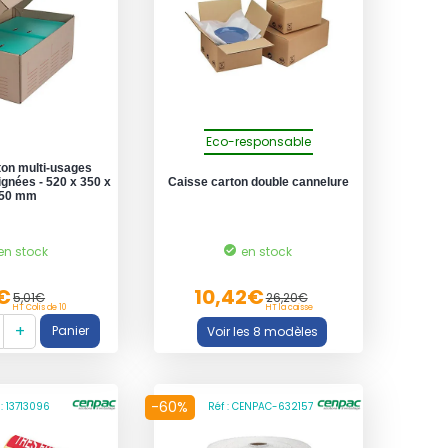
Eco-responsable
ton multi-usages
gnées - 520 x 350 x
Caisse carton double cannelure
50 mm
en stock
en stock
€
10,42€
5,01€
26,20€
HT Colis de 10
HT la caisse
-60%
 : 13713096
Réf : CENPAC-632157