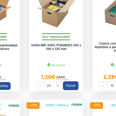
able
Eco-responsable
Caisse car
 automatique
SANS IMP. AVEC POIGNÉES 545 x
imprimée à poi
dhésive
345 x 325 mm
2
ck
en stock
1,20€
2,28
0€
2,84€
caisse
HT la caisse
C-
-29%
-55%
CENPAC-614614-p
Réf
A