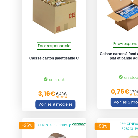
Eco-respons
Eco-responsable
Caisse carton à fond
Caisse carton palettisable C
plat et bande a
en sto
en stock
0,76€
1,7
3,16€
6,43€
HT la 
HT l unité
Réf : CENPA
-35%
CENPAC-13910002-p
-53%
628743-P