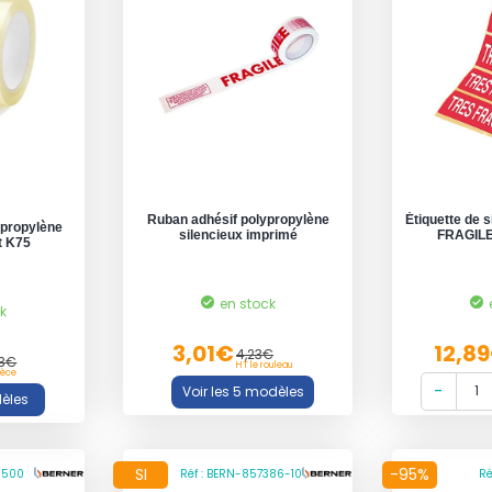
Ruban adhésif polypropylène
Étiquette de s
ypropylène
silencieux imprimé
FRAGILE
t K75
en stock
ck
3,01€
12,8
4,23€
93€
HT le rouleau
ièce
SI
-95%
8500
Réf : BERN-857386-10
Ré