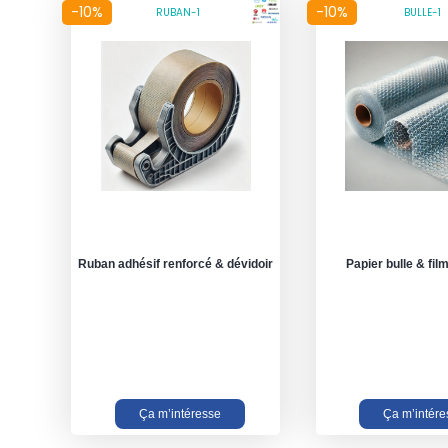
-10%
-10%
RUBAN-1
BULLE-1
Ruban adhésif renforcé & dévidoir
Papier bulle & film
Ça m’intéresse
Ça m’intére