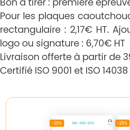
Bon à tirer : première épreu
Pour les plaques caoutchouc 
rectangulaire : 2,17€ HT. Aj
logo ou signature : 6,70€ HT
Livraison offerte à partir de
Certifié ISO 9001 et ISO 14038
-25%
-25%
Réf : 4915-EFTG