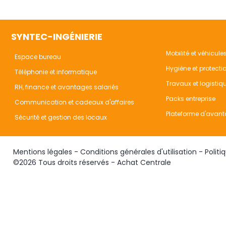
SYNTEC-INGÉNIERIE
Mobilité et véhicule
Espace bureau
Hygiène et protecti
Téléphonie et informatique
Travaux et logistiq
RH, finance et avantages salariés
Packs entreprise
Communication et cadeaux d'affaires
Plateforme d'avant
Sécurité et gestion des locaux
Mentions légales
-
Conditions générales d'utilisation
-
Politi
©2026 Tous droits réservés - Achat Centrale