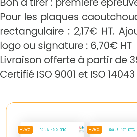
Bon à tirer : première épreu
Pour les plaques caoutchouc 
rectangulaire : 2,17€ HT. Aj
logo ou signature : 6,70€ HT
Livraison offerte à partir de
Certifié ISO 9001 et ISO 14043
-25%
-25%
Réf : 6-4910-EFTG
Réf : 6-4911-EFTG