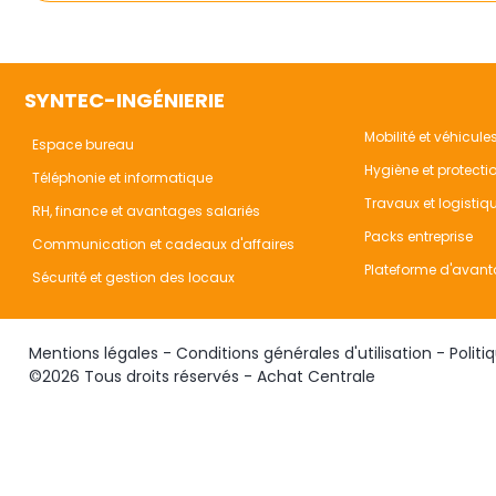
SYNTEC-INGÉNIERIE
Mobilité et véhicule
Espace bureau
Hygiène et protecti
Téléphonie et informatique
Travaux et logistiq
RH, finance et avantages salariés
Packs entreprise
Communication et cadeaux d'affaires
Plateforme d'avant
Sécurité et gestion des locaux
Mentions légales
-
Conditions générales d'utilisation
-
Politi
©2026 Tous droits réservés - Achat Centrale