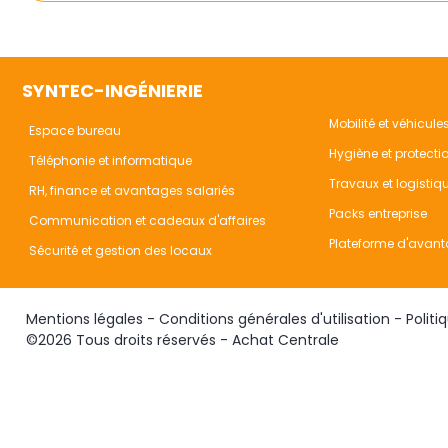
SYNTEC-INGÉNIERIE
Mobilité et véhicule
Espace bureau
Hygiène et protecti
Téléphonie et informatique
Travaux et logistiq
RH, finance et avantages salariés
Packs entreprise
Communication et cadeaux d'affaires
Plateforme d'avant
Sécurité et gestion des locaux
Mentions légales
-
Conditions générales d'utilisation
-
Politi
©2026 Tous droits réservés - Achat Centrale