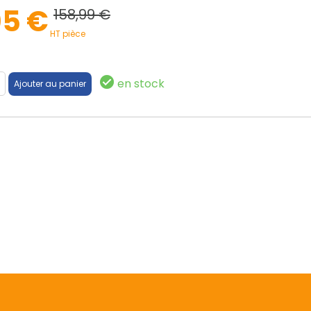
05 €
158,99 €
HT pièce
en stock