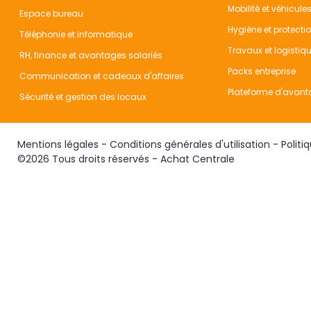
Mobilité et véhicule
Espace bureau
Hygiène et protecti
Téléphonie et informatique
Travaux et logistiq
RH, finance et avantages salariés
Packs entreprise
Communication et cadeaux d'affaires
Plateforme d'avant
Sécurité et gestion des locaux
Mentions légales
-
Conditions générales d'utilisation
-
Politi
©2026 Tous droits réservés - Achat Centrale