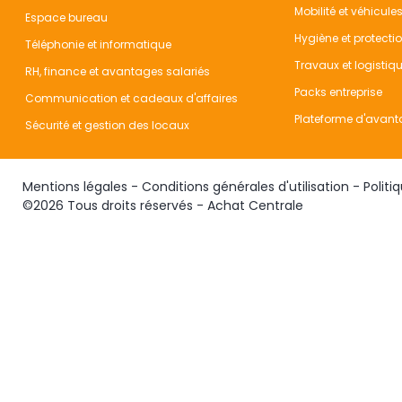
Mobilité et véhicule
Espace bureau
Hygiène et protecti
Téléphonie et informatique
Travaux et logistiq
RH, finance et avantages salariés
Packs entreprise
Communication et cadeaux d'affaires
Plateforme d'avant
Sécurité et gestion des locaux
Mentions légales
-
Conditions générales d'utilisation
-
Politi
©2026 Tous droits réservés - Achat Centrale