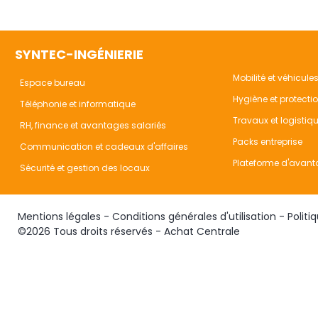
SYNTEC-INGÉNIERIE
Mobilité et véhicule
Espace bureau
Hygiène et protecti
Téléphonie et informatique
Travaux et logistiq
RH, finance et avantages salariés
Packs entreprise
Communication et cadeaux d'affaires
Plateforme d'avant
Sécurité et gestion des locaux
Mentions légales
-
Conditions générales d'utilisation
-
Politi
©2026 Tous droits réservés - Achat Centrale